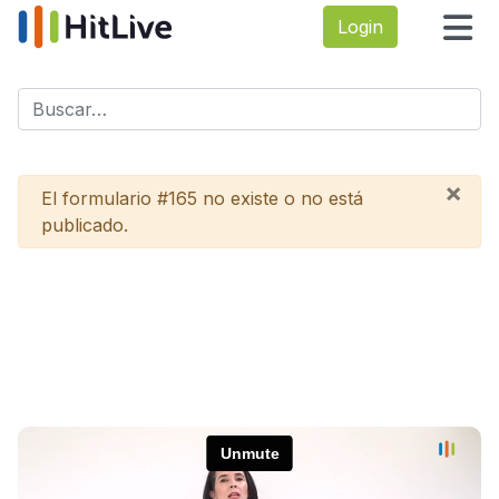
Login
Buscar
Type 2 or more characters for results.
×
Advertencia
El formulario #165 no existe o no está
publicado.