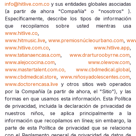
info@hitlive.com.co
y sus entidades globales asociadas
(a partir de ahora "Compañía" o "nosotros" ).
Específicamente, describe los tipos de información
que recopilamos sobre usted mientras usa
www.hitlive.co
,
www.hitmusic.live
,
www.premiosnúcleourbano.com
,
www
www.hitlive.com.co
,
www.hitlive.app
,
www.tatianaencasa.com
,
www.drarturoobyrne.com
,
www.alejococina.com
,
www.olewow.com
,
www.mastertalent.com.co,
www.cbdmedical.global
,
www.cbdmedical.store
,
www.niñosyadolescentes.com
,
www.doctorencasa.live
y otros sitios web operados
por la Compañía (a partir de ahora, el "Sitio"), y las
formas en que usamos esta información. Esta Política
de privacidad, incluida la declaración de privacidad de
nuestros niños, se aplica principalmente a la
información que recopilamos en línea; sin embargo, la
parte de esta Política de privacidad que se relaciona
con el Reglamento general de privacidad de datos de