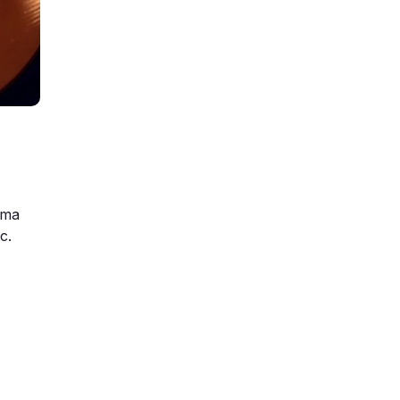
ema
c.