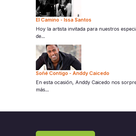
El Camino - Issa Santos
Hoy la artista invitada para nuestros espe
de...
Soñé Contigo - Anddy Caicedo
En esta ocasión, Anddy Caicedo nos sorpren
más...