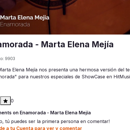
amorada - Marta Elena Mejía
to: 9903
arta Elena Mejía nos presenta una hermosa versión del t
orada" para nuestros especiales de ShowCase en HitMusi
0
0
nts on Enamorada - Marta Elena Mejía
o, tú puedes ser la primera persona en comentar!
e a tu Cuenta para ver y comentar