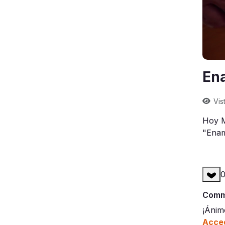
En
Vis
Hoy M
"Enam
Comme
¡Ánim
Acced