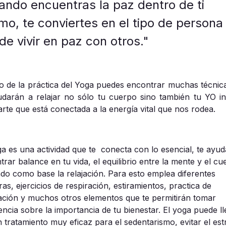
ando encuentras la paz dentro de ti
mo, te conviertes en el tipo de persona
de vivir en paz con otros."
o de la práctica del Yoga puedes encontrar muchas técnic
udarán a relajar no sólo tu cuerpo sino también tu YO int
arte que está conectada a la energía vital que nos rodea.
ga
es una
actividad
que te conecta con lo esencial, te ayud
trar
balance
en tu
vida
, el
equilibrio
entre la
mente
y el
cu
ndo como base la
relajación
. Para esto emplea diferentes
ras
,
ejercicios
de
respiración
,
estiramientos
,
practica
de
ación
y muchos otros elementos que te permitirán tomar
encia
sobre la importancia de tu
bienestar
. El yoga puede ll
n
tratamiento
muy eficaz para el
sedentarismo
,
evitar
el
est