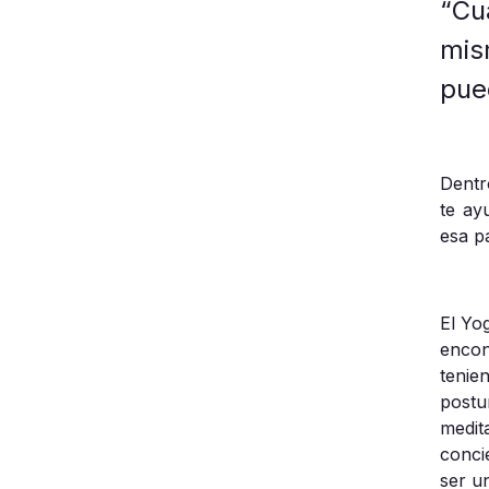
“Cu
mis
pue
Dentr
te ay
esa p
El
Yo
encon
tenie
postu
medit
conci
ser u