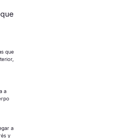
 que
as que
erior,
a a
erpo
egar a
rés
y