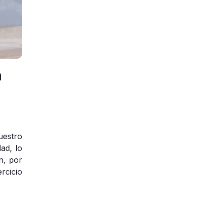
a
uestro
ad, lo
n, por
rcicio