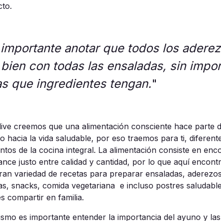
cto.
 importante anotar que todos los adere
 bien con todas las ensaladas, sin impor
as que ingredientes tengan.
"
tlive creemos que una
alimentación consciente
hace parte d
o hacia la
vida saludable
, por eso traemos para ti, diferent
ntos de la
cocina integral
. La
alimentación
consiste en enc
ance
justo entre
calidad
y cantidad, por lo que aquí encont
ran variedad de
recetas
para preparar
ensaladas
,
aderezo
as
,
snacks
,
comida vegetariana
e incluso
postres
saludabl
es
compartir
en
familia
.
ismo es importante entender la importancia del
ayuno
y las