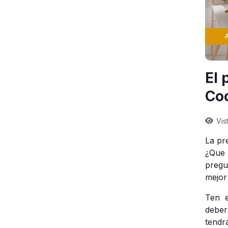
El 
Co
Vis
La pr
¿Que 
pregu
mejor
Ten 
deber
tendr