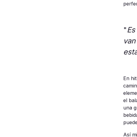
perfe
"
Es
van
est
En hi
camin
eleme
el
bal
una g
bebid
pued
Así m