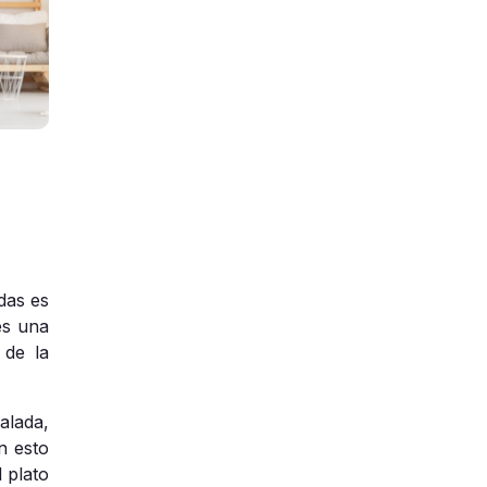
das es
es una
 de la
lada,
n esto
 plato