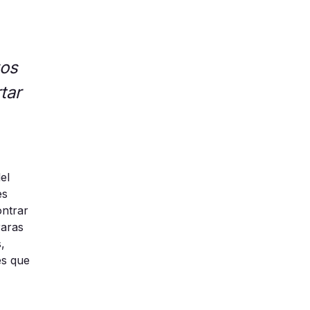
zos
tar
el
es
ontrar
raras
s
,
es que