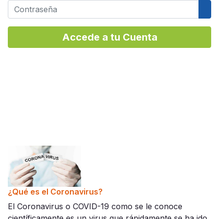
Contraseña
Mos
Accede a tu Cuenta
¿Qué es el Coronavirus?
El Coronavirus o COVID-19 como se le conoce
científicamente es un virus que rápidamente se ha ido