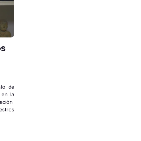
os
nto de
 en la
eración
estros