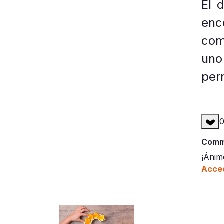
El d
enc
com
uno
perm
Comme
¡Ánim
Acced