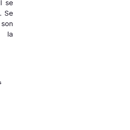
al se
. Se
 son
e la
s