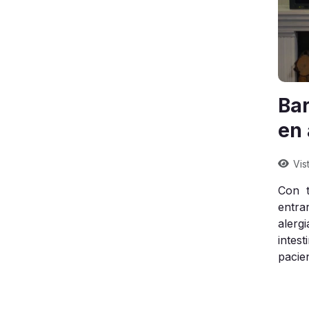
Bar
en 
Vis
Con t
entra
alergi
intes
pacie