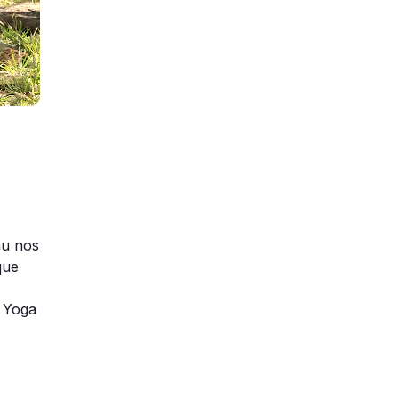
nu nos
que
a Yoga