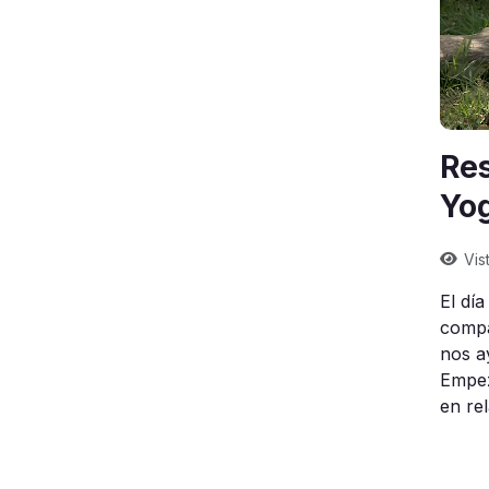
Res
Yo
Vis
El dí
compar
nos a
Empez
en re