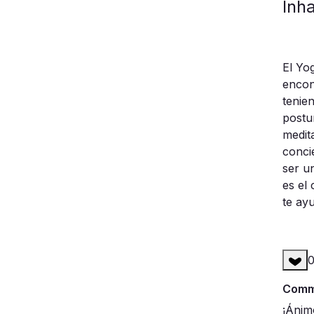
Inha
El Yo
encont
tenie
postur
medit
conci
ser u
es el
te ay
Comme
¡Ánim