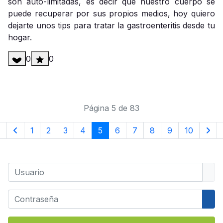
son auto-limitadas, es decir que nuestro cuerpo se
puede recuperar por sus propios medios, hoy quiero
dejarte unos tips para tratar la gastroenteritis desde tu
hogar.
0
0
Página 5 de 83
1
2
3
4
5
6
7
8
9
10
Usuario
Contraseña
Mos